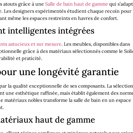
s atouts grâce à une
Salle de bain haut de gamme
qui s’adap
ce. Les designers expérimentés étudient chaque recoin pour
ant même les espaces restreints en havres de confort.
 intelligentes intégrées
ts astucieux et sur mesure
. Les meubles, disponibles dans
eptionnelle grâce à des matériaux sélectionnés comme le Soli
abilité et praticité.
our une longévité garantie
ar la qualité exceptionnelle de ses composants. La sélectio
t une esthétique raffinée, mais établit également des norm
 de matériaux nobles transforme la salle de bain en un espace
t.
 matériaux haut de gamme
, alliant résines acryliques et minéraux naturels pour créer