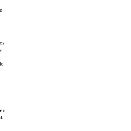
te
les
s
le
ien
nt