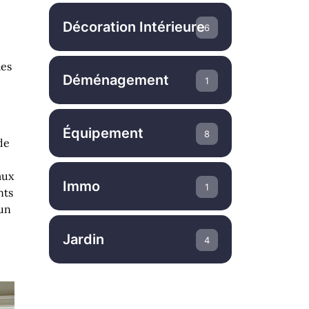
Décoration Intérieure
6
les
Déménagement
1
Équipement
8
de
aux
Immo
1
nts
 un
Jardin
4