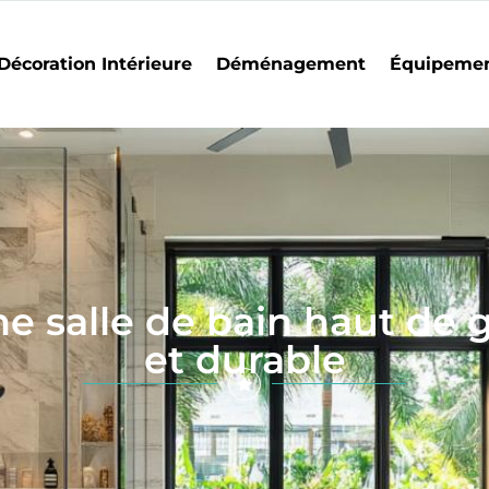
Décoration Intérieure
Déménagement
Équipeme
ne salle de bain haut d
et durable