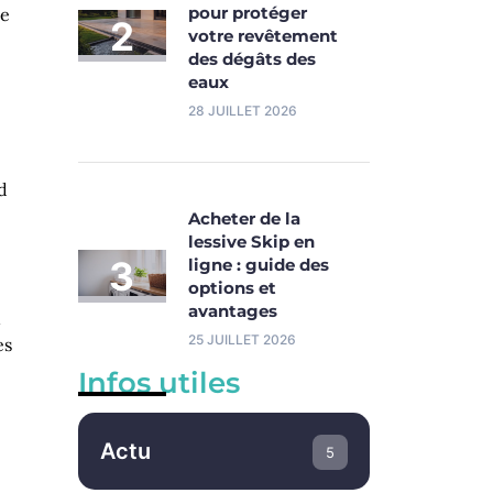
pour protéger
te
votre revêtement
des dégâts des
eaux
28 JUILLET 2026
d
Acheter de la
lessive Skip en
ligne : guide des
options et
avantages
n
25 JUILLET 2026
es
Infos utiles
Actu
5